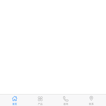
首页
产品
咨询
联系